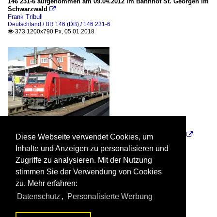
146 231-6 aufgenommen am 09.04.2012 im Bahnhof St. Georgen im
Schwarzwald

Frank Tribull
Deutschland / BR 146 (DB) / 146 231-6
373 1200x790 Px, 05.01.2018

146 228-2 aufgenommen am 03.03.2012 im Bahnhof Singen

Diese Webseite verwendet Cookies, um
Frank Tribull
Inhalte und Anzeigen zu personalisieren und
Deutschland / BR 146 (DB) / 146 228-2
319 1200x897 Px, 05.01.2018

Zugriffe zu analysieren. Mit der Nutzung
stimmen Sie der Verwendung von Cookies
zu. Mehr erfahren:
Datenschutz
,
Personalisierte Werbung