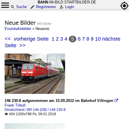
BAHN
-IM-BILD.STARTBILDER.DE
Suche
Registrieren
Login
Neue Bilder
843 Bilder
Eisenbahnbilder
»
Neueste
<<
vorherige Seite
1
2
3
4
5
6
7
8
9
10
nächste
Seite
>>
146 230-8 aufgenommen am 15.09.2012 im Bahnhof Villingen

Frank Tribull
Deutschland / BR 146 (DB) / 146 230-8
404 1200x798 Px, 09.01.2018
