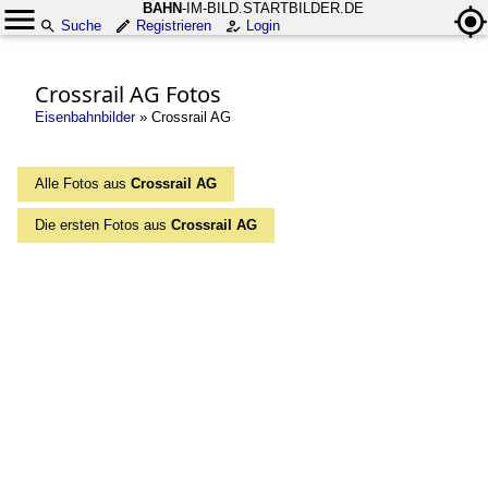
BAHN
-IM-BILD.STARTBILDER.DE
Suche
Registrieren
Login
Crossrail AG Fotos
Eisenbahnbilder
»
Crossrail AG
Alle Fotos aus
Crossrail AG
Die ersten Fotos aus
Crossrail AG